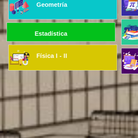
Geometría
Estadística
Física I - II