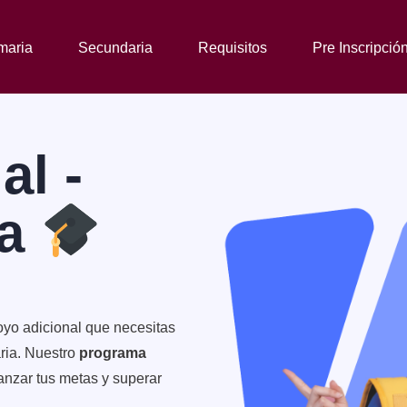
maria
Secundaria
Requisitos
Pre Inscripció
al -
ia
oyo adicional que necesitas
aria. Nuestro
programa
anzar tus metas y superar