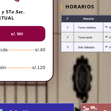
HORARIOS
 𝒚 5T𝒐 𝑺𝒆𝒄.
RTUAL
#
Horario
1
Turno mañana
0
s/. 160
2
Turno tarde
0
3
Solo Sábados
0
cula
s/.40
ión
s/.120