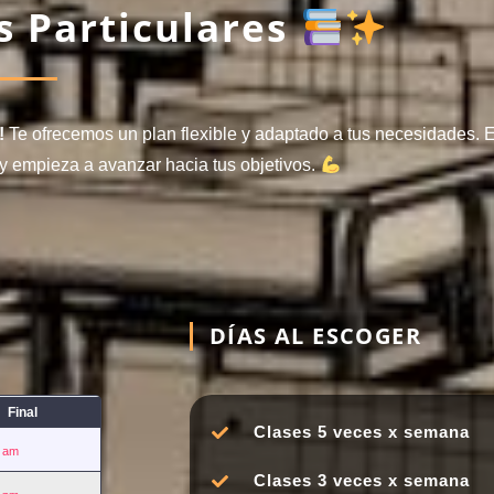
s Particulares
!
Te ofrecemos un plan flexible y adaptado a tus necesidades. E
 empieza a avanzar hacia tus objetivos.
DÍAS AL ESCOGER
Final
Clases 5 veces x semana
0 am
Clases 3 veces x semana