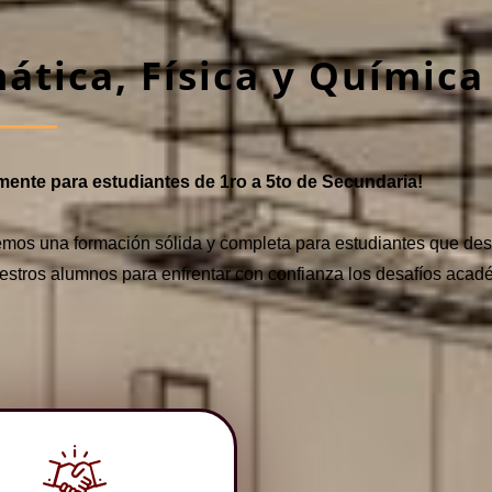
ática, Física y Químic
ente para estudiantes de 1ro a 5to de Secundaria!
cemos una formación sólida y completa para estudiantes que des
stros alumnos para enfrentar con confianza los desafíos acad