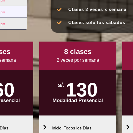
0 pm
Clases 2 veces x semana
0 pm
Clases sólo los sábados
0 pm
ses
8 clases
 semana
2 veces por semana
60
130
s/.
esencial
Modalidad Presencial
 Días
Inicio: Todos los Días