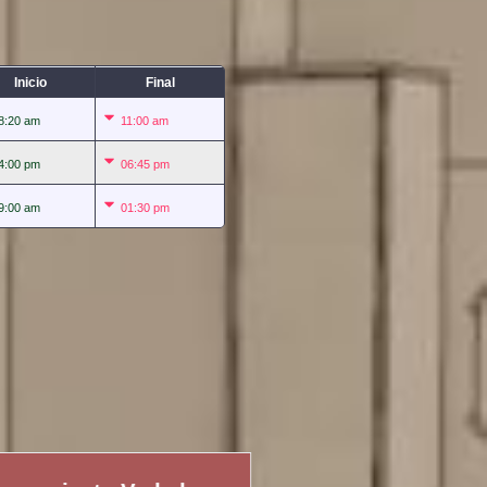
Inicio
Final
8:20 am
11:00 am
4:00 pm
06:45 pm
9:00 am
01:30 pm