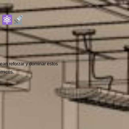
a
ean reforzar y dominar estos
émicos.