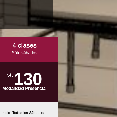
4 clases
Sólo sábados
130
s/.
Modalidad Presencial
Inicio: Todos los Sábados