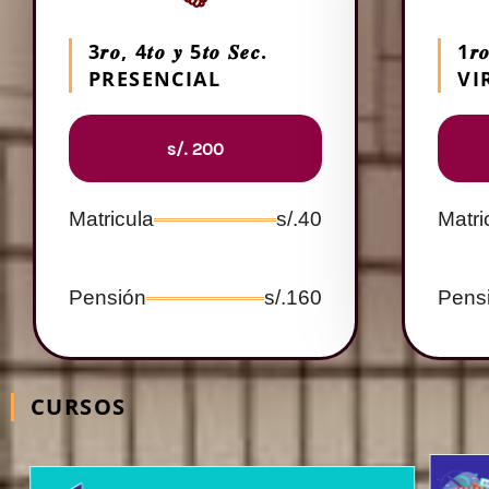
3𝒓𝒐, 4𝒕𝒐 𝒚 5𝒕𝒐 𝑺𝒆𝒄.
1𝒓
PRESENCIAL
VI
s/. 200
Matricula
s/.40
Matri
Pensión
s/.160
Pens
CURSOS