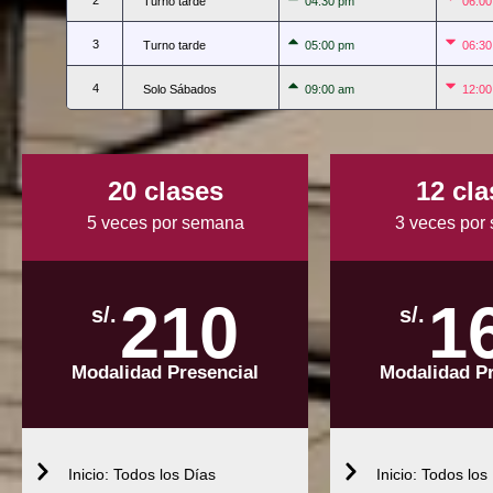
2
Turno tarde
04:30 pm
06:0
3
Turno tarde
05:00 pm
06:3
4
Solo Sábados
09:00 am
12:0
20 clases
12 cla
5 veces por semana
3 veces por
210
1
s/.
s/.
Modalidad Presencial
Modalidad Pr
Inicio: Todos los Días
Inicio: Todos los