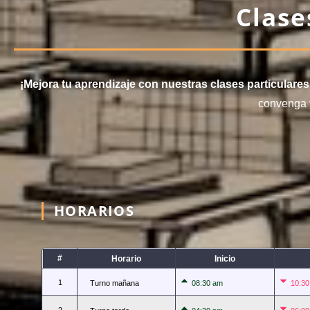
Clase
¡Mejora tu aprendizaje con nuestras clases particulares
convenga y
HORARIOS
#
Horario
Inicio
1
Turno mañana
08:30 am
10:3