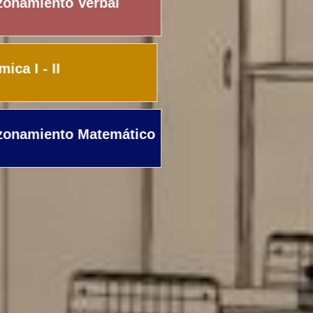
onamiento Verbal
ica I - II
onamiento Matemático