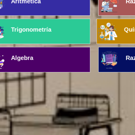
Aritmética
Raz
Trigonometría
Quím
Algebra
Raz